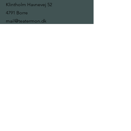
Klintholm Havnevej 52
4791 Borre
mail@teatermon.dk
+ 45 22 92 13 32