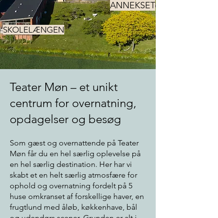
ANNEKSET
SKOLELÆNGEN
Teater Møn – et unikt
centrum for overnatning,
opdagelser og besøg
Som gæst og overnattende på Teater
Møn får du en hel særlig oplevelse på
en hel særlig destination. Her har vi
skabt et en helt særlig atmosfære for
ophold og overnatning fordelt på 5
huse omkranset af forskellige haver, en
frugtlund med åløb, køkkenhave, bål
og udendørs scener. Grunden er alt i