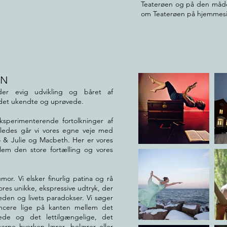
Teaterøen og på den måde 
om Teaterøen på hjemme
EN
der evig udvikling og båret af
e det ukendte og uprøvede.
sperimenterende fortolkninger af
 Således går vi vores egne veje med
 & Julie og Macbeth. Her er vores
llem den store fortælling og vores
or. Vi elsker finurlig patina og rå
ores unikke, ekspressive udtryk, der
den og livets paradokser. Vi søger
alancere lige på kanten mellem det
rrede og det lettilgængelige, det
gerne hverken lærer, belærer eller