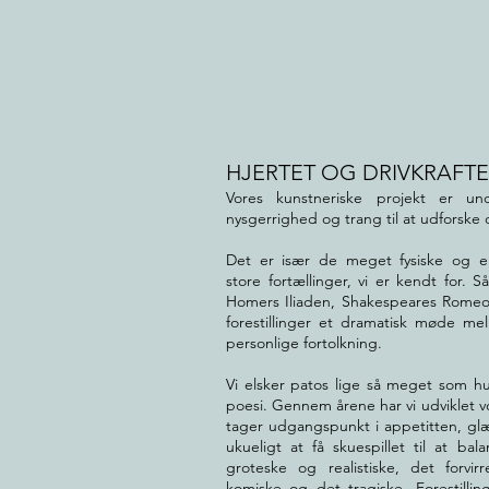
HJERTET OG DRIVKRAFT
Vores kunstneriske projekt er un
nysgerrighed og trang til at udforsk
Det er især de meget fysiske og ek
store fortællinger, vi er kendt for.
Homers Iliaden, Shakespeares Romeo
forestillinger et dramatisk møde me
personlige fortolkning.
Vi elsker patos lige så meget som hum
poesi. Gennem årene har vi udviklet v
tager udgangspunkt i appetitten, glæ
ukueligt at få skuespillet til at b
groteske og realistiske, det forvi
komiske og det tragiske. Forestillin