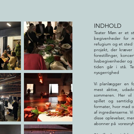
INDHOLD
Teater Møn er et ste
begivenheder for m
refugium og et sted 
projekt, der kræver
forestillinger, konc
livsbegivenheder og 
tiden går i stå. 
nysgerrighed
Vi planlægger en f
mest aktive, udad
sommeren. Her vil A
spillet og samtidig 
formater, hvor mad o
af ingredienserne. Vi
disse oplevelser, me
abonner på voresnyh