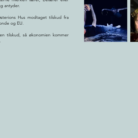
 og antyder.
sterions Hus modtaget tilskud fra
fonde og EU.
den tilskud, så økonomien kommer
.