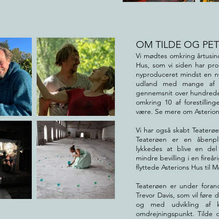
OM TILDE OG PE
Vi mødtes omkring årtusind
Hus, som vi siden har pro
nyproduceret mindst en ny 
udland med mange af d
gennemsnit over hundrede f
omkring 10 af forestilling
være. Se mere om Asterio
Vi har også skabt Teaterø
Teaterøen er en åbenpl
lykkedes at blive en del
mindre bevilling i en fireå
flyttede Asterions Hus til M
Teaterøen er under forand
Trevor Davis, som vil føre
og med udvikling af 
omdrejningspunkt. Tilde 