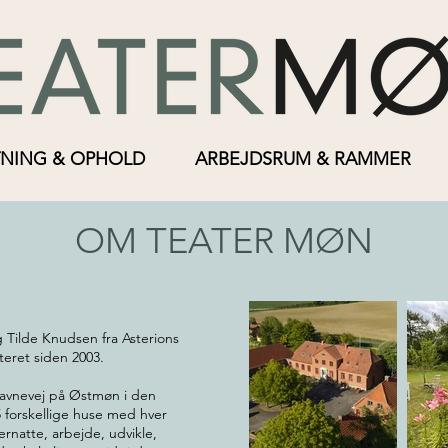
NING & OPHOLD
ARBEJDSRUM & RAMMER
OM TEATER MØN
g Tilde Knudsen fra Asterions
teret siden 2003.
Havnevej på Østmøn i den
5 forskellige huse med hver
rnatte, arbejde, udvikle,