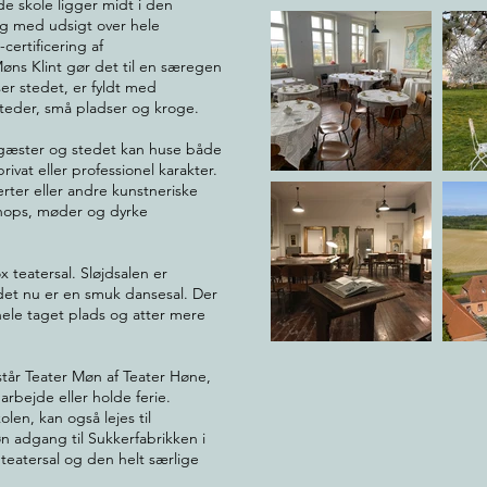
e skole ligger midt i den
g med udsigt over hele
ertificering af
ns Klint gør det til en særegen
r stedet, er fyldt med
steder, små pladser og kroge.
 gæster og stedet kan huse både
ivat eller professionel karakter.
certer eller andre kunstneriske
kshops, møder og dyrke
x teatersal. Sløjdsalen er
 det nu er en smuk dansesal. Der
 hele taget plads og atter mere
tår Teater Møn af Teater Høne,
 arbejde eller holde ferie.
len, kan også lejes til
 adgang til Sukkerfabrikken i
eatersal og den helt særlige