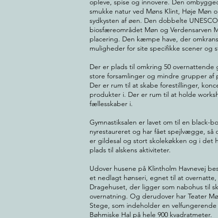
opleve, spise og innovere. Den ombygged
smukke natur ved Møns Klint, Høje Møn o
sydkysten af øen. Den dobbelte UNESCO-c
biosfæreområdet Møn og Verdensarven Mø
placering. Den kæmpe have, der omkranse
muligheder for site specifikke scener og 
Der er plads til omkring 50 overnattende
store forsamlinger og mindre grupper af pr
Der er rum til at skabe forestillinger, kon
produkter i. Der er rum til at holde wor
fællesskaber i.
Gymnastiksalen er lavet om til en black-bo
nyrestaureret og har fået spejlvægge, så
er gildesal og stort skolekøkken og i det
plads til alskens aktiviteter.
Udover husene på Klintholm Havnevej bes
et nedlagt hønseri, egnet til at overnatte,
Dragehuset, der ligger som nabohus til sko
overnatning. Og derudover har Teater Møn
Stege, som indeholder en velfungerende t
Bøhmiske Hal på hele 900 kvadratmeter.