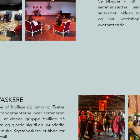
Så tilbyder vi lidt 
sammensætter sæ
selskaber inklusiv ov
og evt. worksho
overnattende.
VASKERE
af frivillige sig omkring Teater
arrangementerne over sommeren
 at denne gruppe frivillige på
re og gjorde sig til en uvurderlig
miske Krystalvaskere er åbne for
mail.