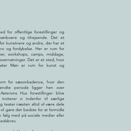
d for offentlige forestillinger og
ønboere og tilrejsende. Det et
for kunstnere og andre, der har et
 ro og fordybelse. Her er rum for
erter, workshops, camps, middage,
overnatninger. Det er et sted, hvor
Teater Møn er rum for kunst og
orm for sæsonkadence, hvor den
vendte periode ligger hen over
sterions Hus forestillinger blive
inviterer vi indenfor til særlige
g teater næsten altid vil være dele
 vil gøre det bedste for at formidle
n følg med på sociale medier eller
edsbrev.