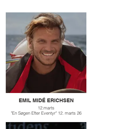
EMIL MIDÉ ERICHSEN
12.marts
"En Søgen Efter Eventyr" 12. marts 26
FOREDRAG med Emil Midé Erichsen
Teatersalen, Teater Møn, Sukkerfabrikken.