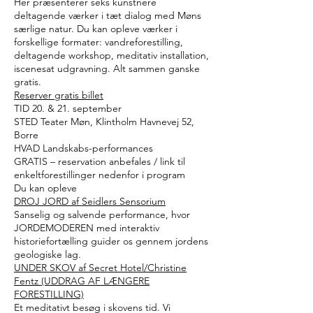
Her præsenterer seks kunstnere
deltagende værker i tæt dialog med Møns
særlige natur. Du kan opleve værker i
forskellige formater: vandreforestilling,
deltagende workshop, meditativ installation,
iscenesat udgravning. Alt sammen ganske
gratis.
Reserver gratis billet
TID 20. & 21. september
STED Teater Møn, Klintholm Havnevej 52,
Borre
HVAD Landskabs-performances
GRATIS – reservation anbefales / link til
enkeltforestillinger nedenfor i program
Du kan opleve
DROJ JORD af Seidlers Sensorium
Sanselig og salvende performance, hvor
JORDEMODEREN med interaktiv
historiefortælling guider os gennem jordens
geologiske lag.
UNDER SKOV af Secret Hotel/Christine
Fentz (UDDRAG AF LÆNGERE
FORESTILLING)
Et meditativt besøg i skovens tid. Vi