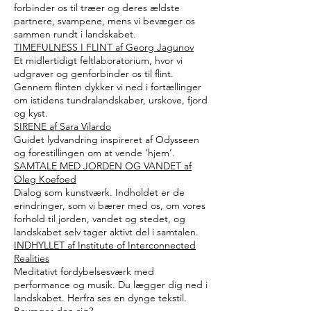
forbinder os til træer og deres ældste
partnere, svampene, mens vi bevæger os
sammen rundt i landskabet.
TIMEFULNESS I FLINT af Georg Jagunov
Et midlertidigt feltlaboratorium, hvor vi
udgraver og genforbinder os til flint.
Gennem flinten dykker vi ned i fortællinger
om istidens tundralandskaber, urskove, fjord
og kyst.
SIRENE af Sara Vilardo
Guidet lydvandring inspireret af Odysseen
og forestillingen om at vende ‘hjem’.
SAMTALE MED JORDEN OG VANDET af
Oleg Koefoed
Dialog som kunstværk. Indholdet er de
erindringer, som vi bærer med os, om vores
forhold til jorden, vandet og stedet, og
landskabet selv tager aktivt del i samtalen.
INDHYLLET af Institute of Interconnected
Realities
Meditativt fordybelsesværk med
performance og musik. Du lægger dig ned i
landskabet. Herfra ses en dynge tekstil.
Bevæger den sig?