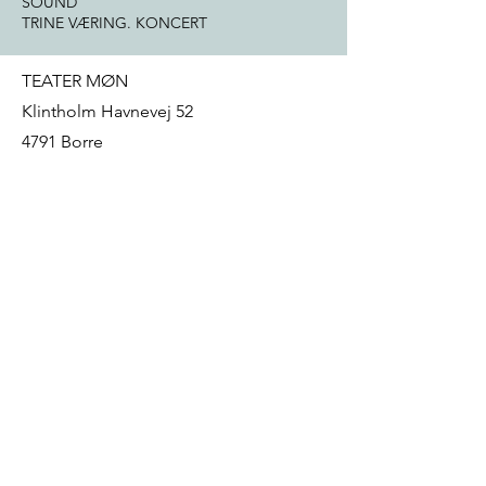
SOUND
TRINE VÆRING. KONCERT
TEATER MØN
Klintholm Havnevej 52
4791 Borre
mail@teatermon.dk
+ 45 22 92 13 32