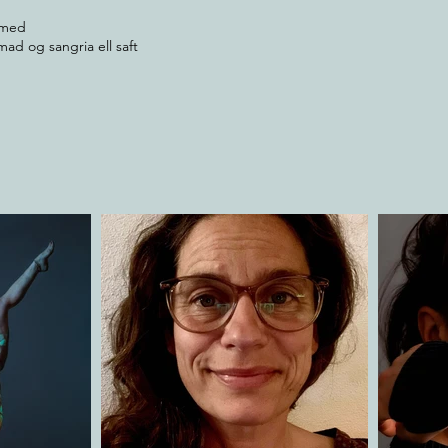
 med
. mad og sangria ell saft