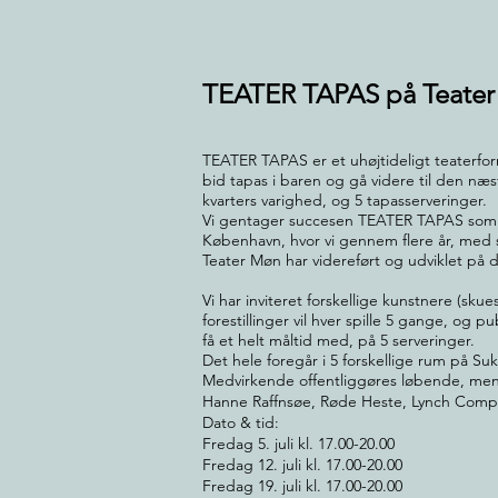
TEATER TAPAS på Teate
TEATER TAPAS er et uhøjtideligt teaterfor
bid tapas i baren og gå videre til den næste 
kvarters varighed, og 5 tapasserveringer.
Vi gentager succesen TEATER TAPAS som vi
København, hvor vi gennem flere år, me
Teater Møn har videreført og udviklet på d
Vi har inviteret forskellige kunstnere (sku
forestillinger vil hver spille 5 gange, og 
få et helt måltid med, på 5 serveringer.
Det hele foregår i 5 forskellige rum på Su
Medvirkende offentliggøres løbende, men
Hanne Raffnsøe, Røde Heste, Lynch Company
Dato & tid:
Fredag 5. juli kl. 17.00-20.00
Fredag 12. juli kl. 17.00-20.00
Fredag 19. juli kl. 17.00-20.00