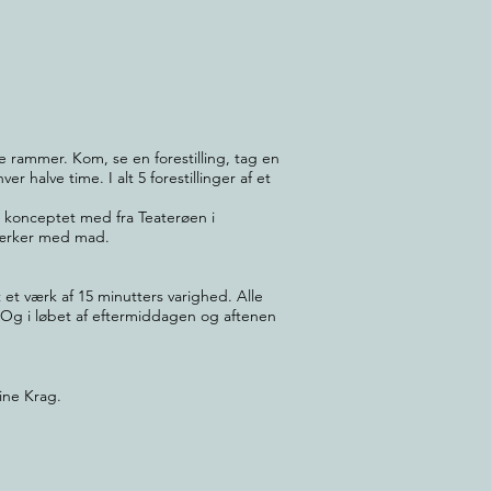
 rammer. Kom, se en forestilling, tag en
er halve time. I alt 5 forestillinger af et
 konceptet med fra Teaterøen i
værker med mad.
 et værk af 15 minutters varighed. Alle
ge. Og i løbet af eftermiddagen og aftenen
ine Krag.