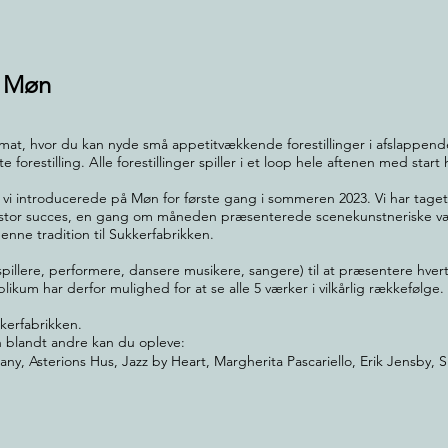
r Møn
mat, hvor du kan nyde små appetitvækkende forestillinger i afslappende
forestilling. Alle forestillinger spiller i et loop hele aftenen med start hv
 introducerede på Møn for første gang i sommeren 2023. Vi har taget
d stor succes, en gang om måneden præsenterede scenekunstneriske 
enne tradition til Sukkerfabrikken.
espillere, performere, dansere musikere, sangere) til at præsentere hvert
publikum har derfor mulighed for at se alle 5 værker i vilkårlig rækkeføl
kkerfabrikken.
 blandt andre kan du opleve:
, Asterions Hus, Jazz by Heart, Margherita Pascariello, Erik Jensby, S