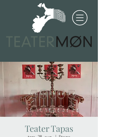
Teater Tapas
tors. 28. aug.
  |  
Stege