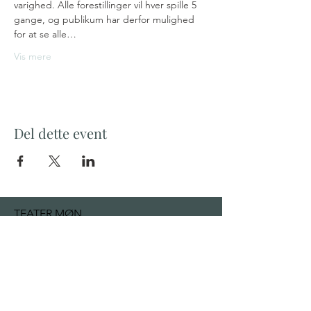
varighed. Alle forestillinger vil hver spille 5 
gange, og publikum har derfor mulighed 
for at se alle…
Vis mere
Del dette event
TEATER MØN
Klintholm Havnevej 52
4791 Borre
mail@teatermon.dk
+ 45 22 92 13 32