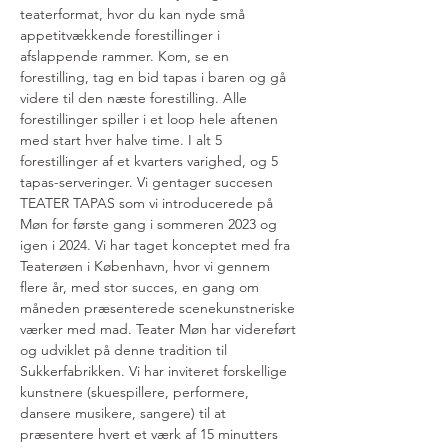
teaterformat, hvor du kan nyde små 
appetitvækkende forestillinger i 
afslappende rammer. Kom, se en 
forestilling, tag en bid tapas i baren og gå 
videre til den næste forestilling. Alle 
forestillinger spiller i et loop hele aftenen 
med start hver halve time. I alt 5 
forestillinger af et kvarters varighed, og 5 
tapas-serveringer. Vi gentager succesen 
TEATER TAPAS som vi introducerede på 
Møn for første gang i sommeren 2023 og 
igen i 2024. Vi har taget konceptet med fra 
Teaterøen i København, hvor vi gennem 
flere år, med stor succes, en gang om 
måneden præsenterede scenekunstneriske 
værker med mad. Teater Møn har videreført 
og udviklet på denne tradition til 
Sukkerfabrikken.​ Vi har inviteret forskellige 
kunstnere (skuespillere, performere, 
dansere musikere, sangere) til at 
præsentere hvert et værk af 15 minutters 