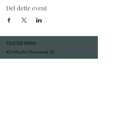
Del dette event
TEATER MØN
Klintholm Havnevej 52
4791 Borre
mail@teatermon.dk
+ 45 22 92 13 32