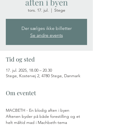
aften i byen
tors. 17. jul.
  |  
Stege
Der sælges ikke billetter
Se andre events
Tid og sted
17. jul. 2025, 18.00 – 20.30
Stege, Kostervej 2, 4780 Stege, Danmark
Om eventet
​​MACBETH - En blodig aften i byen
Aftenen byder på både forestilling og et 
helt måltid mad i Machbeth-tema