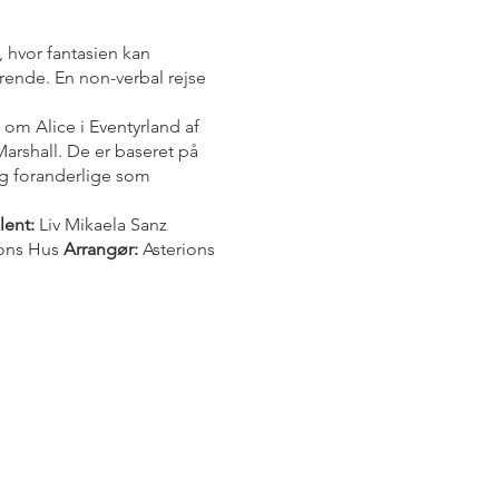
, hvor fantasien kan
erende. En non-verbal rejse
om Alice i Eventyrland af
Marshall. De er baseret på
og foranderlige som
lent:
Liv Mikaela Sanz
ons Hus
Arrangør:
Asterions