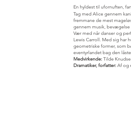
En hyldest til ufornuften, fa
Tag med Alice gennem kaninhul
fremmane de mest mageløse ti
gennem musik, bevægelse 
Vær med når danser og perfo
Lewis Carroll. Med sig har 
geometriske former, som bør
eventyrlandet bag den låste
Medvirkende:
Tilde Knuds
Dramatiker, forfatter:
Af og 
Hus