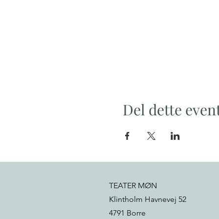
Del dette even
TEATER MØN
Klintholm Havnevej 52
4791 Borre