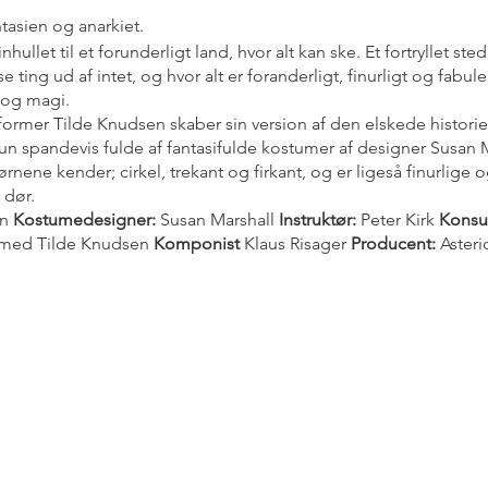
ntasien og anarkiet.
let til et forunderligt land, hvor alt kan ske. Et fortryllet sted
ng ud af intet, og hvor alt er foranderligt, finurligt og fabul
og magi.
rmer Tilde Knudsen skaber sin version af den elskede historie 
hun spandevis fulde af fantasifulde kostumer af designer Susan 
nene kender; cirkel, trekant og firkant, og er ligeså finurlige 
 dør.
en
Kostumedesigner:
Susan Marshall
Instruktør:
Peter Kirk
Konsu
med Tilde Knudsen
Komponist
Klaus Risager
Producent:
Asteri