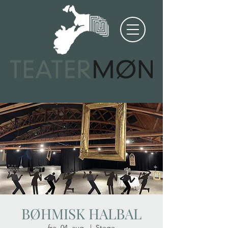
BØHMISK HALBAL
fre. 04. aug.
  |  
Stege