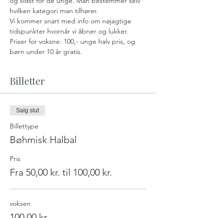
og sidst for de unge. Man bestemmer selv 
hvilken kategori man tilhører.
Vi kommer snart med info om nøjagtige 
tidspunkter hvornår vi åbner og lukker.
Priser for voksne: 100,- unge halv pris, og 
børn under 10 år gratis.
Billetter
Salg slut
Billettype
Bøhmisk Halbal
Pris
Fra 50,00 kr. til 100,00 kr.
voksen
100,00 kr.