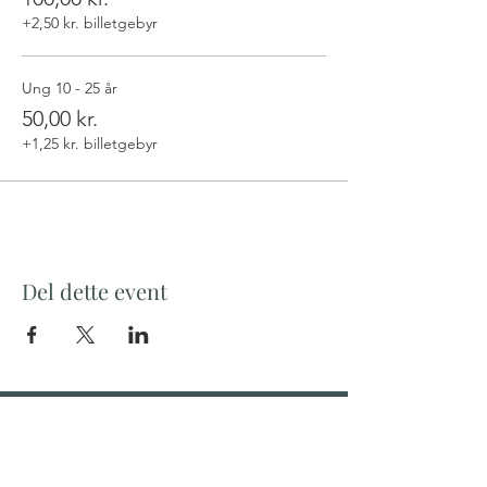
+2,50 kr. billetgebyr
Ung 10 - 25 år
50,00 kr.
+1,25 kr. billetgebyr
Del dette event
TEATER MØN
Klintholm Havnevej 52
4791 Borre