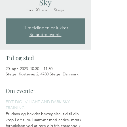
Sky
tors. 20. apr.
  |  
Stege
Tilmeldingen er lukket
Se andre events
Tid og sted
20. apr. 2023, 10.30 – 11.30
Stege, Kostervej 2, 4780 Stege, Danmark
Om eventet
FLYT DIG! // LIGHT AND DARK SKY 
TRAINING
Fri dans og bevidst bevægelse. tid til din 
krop i dit rum. i samvær med andre. mærk 
fornøjelsen ved at røre dig frit. torsdage kl 