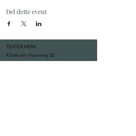
Del dette event
TEATER MØN
Klintholm Havnevej 52
4791 Borre
mail@teatermon.dk
+ 45 22 92 13 32