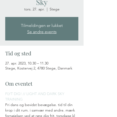
Sky
tors. 27. apr.
  |  
Stege
Tilmeldingen er lukket
Se andre events
Tid og sted
27. apr. 2023, 10.30 – 11.30
Stege, Kostervej 2, 4780 Stege, Danmark
Om eventet
FLYT DIG! // LIGHT AND DARK SKY 
TRAINING
Fri dans og bevidst bevægelse. tid til din 
krop i dit rum. i samvær med andre. mærk 
fornøjelsen ved at røre dig frit. torsdage kl 