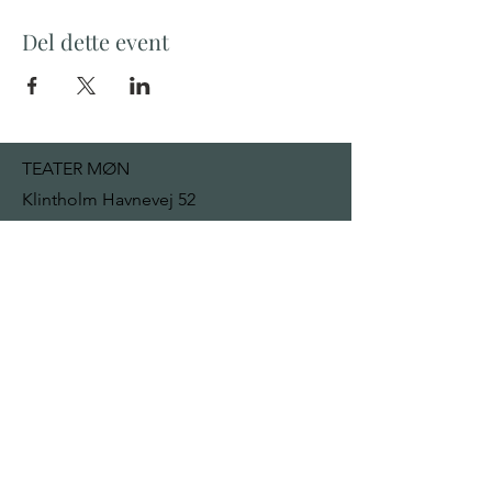
Del dette event
TEATER MØN
Klintholm Havnevej 52
4791 Borre
mail@teatermon.dk
+ 45 22 92 13 32