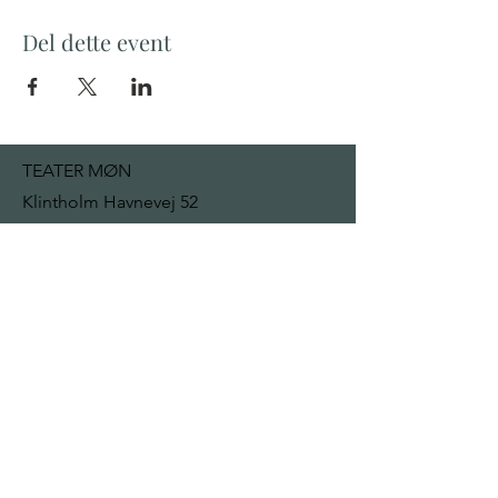
Del dette event
TEATER MØN
Klintholm Havnevej 52
4791 Borre
mail@teatermon.dk
+ 45 22 92 13 32