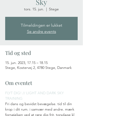
Sky
tors. 15. jun.
  |  
Stege
Tilmeldingen er lukket
Se andre events
Tid og sted
15. jun. 2023, 17.15 – 18.15
Stege, Kostervej 2, 4780 Stege, Danmark
Om eventet
FLYT DIG! // LIGHT AND DARK SKY 
TRAINING
Fri dans og bevidst bevægelse. tid til din 
krop i dit rum. i samvær med andre. mærk 
fornøjelsen ved at røre dig frit. torsdage kl 