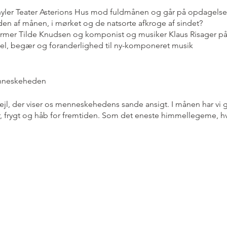
hyler Teater Asterions Hus mod fuldmånen og går på opdagelse
n af månen, i mørket og de natsorte afkroge af sindet?
ormer Tilde Knudsen og komponist og musiker Klaus Risager p
l, begær og foranderlighed til ny-komponeret musik
enneskeheden
ejl, der viser os menneskehedens sande ansigt. I månen har vi
r, frygt og håb for fremtiden. Som det eneste himmellegeme, h
har Månen gennem århundreder fascineret kunstnere og forfatter
nsflade for myter, forestillinger og drømme. Når vi ser ud i ver
g folketro, fiktion og teknologi, eksistentiel søgen og økono
gt mål indtil vi satte fod på den med et stort skrift for menn
rtusinders længsel som samtidig splintrede drømmebilledet og
tionsteoretikere såede tvivl om de menneskelige bedrifter og ige
hen over månens overflade.
om motiv i kunst, musik og poesi ​
dinder som symboler på frugtbarhed eller den romantiske bille
fattere som Jules Verne, hvis fremtidstro ses i ’Rejsen til Mån