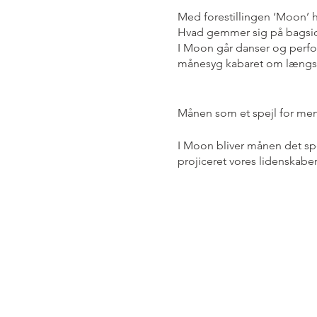
Med forestillingen ‘Moon’ 
Hvad gemmer sig på bagside
I Moon går danser og perf
månesyg kabaret om længse
Månen som et spejl for m
I Moon bliver månen det sp
projiceret vores lidenskabe
det blotte øje fra Jorden, 
har været en åben projektio
selv. Her mødes videnskab o
Månen har været et uopnåeli
1969 blev kulmination på å
fortryllelse indtil konspira
uvished og uforklarlighed 
Månen i naturvidenskab og s
Fra tidlige kultures månegu
blege ensomme måne. Fra for