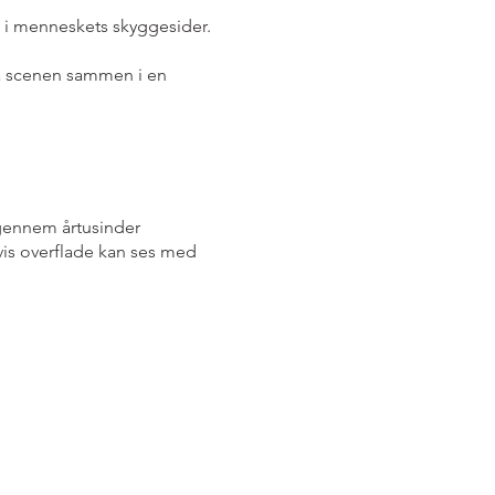
 i menneskets skyggesider.
å scenen sammen i en
 gennem årtusinder
vis overflade kan ses med
e. Dens runde, hvide skive
densrummet, ser vi også os
misk ekspansionstrang.
eskeheden. Månelandingen i
 drænede den for mystik og
n kastede et skær af
dkunsts malerier af den
en’ eller musikere som Pink