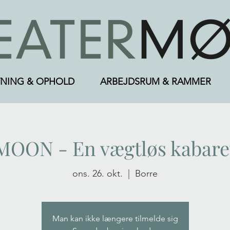
NING & OPHOLD
ARBEJDSRUM & RAMMER
MOON - En vægtløs kabare
ons. 26. okt.
  |  
Borre
Man kan ikke længere tilmelde sig