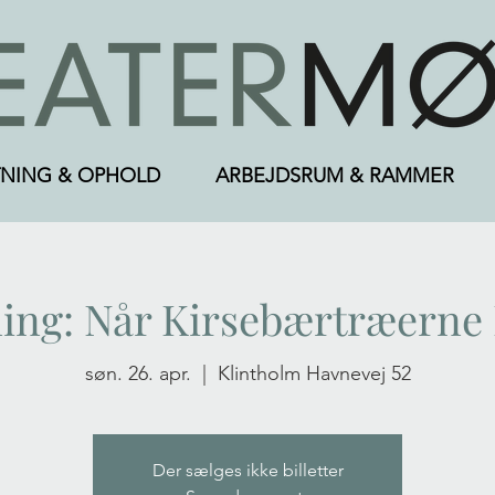
NING & OPHOLD
ARBEJDSRUM & RAMMER
ng: Når Kirsebærtræerne
søn. 26. apr.
  |  
Klintholm Havnevej 52
Der sælges ikke billetter