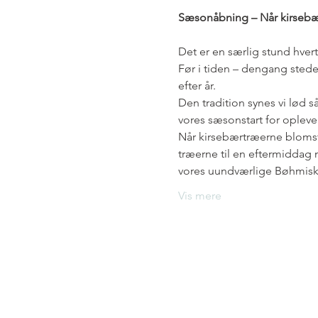
Sæsonåbning – Når kirsebæ
Det er en særlig stund hver
Før i tiden – dengang sted
efter år.
Den tradition synes vi lød så
vores sæsonstart for oplevel
Når kirsebærtræerne blomstr
træerne til en eftermiddag m
vores uundværlige Bøhmiske
Vis mere