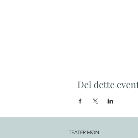
Del dette even
TEATER MØN