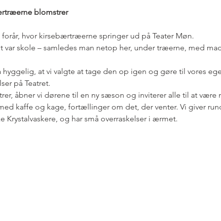
rtræerne blomstrer
t forår, hvor kirsebærtræerne springer ud på Teater Møn.
et var skole – samledes man netop her, under træerne, med mad
 hyggelig, at vi valgte at tage den op igen og gøre til vores egen
ser på Teatret.
er, åbner vi dørene til en ny sæson og inviterer alle til at vær
ed kaffe og kage, fortællinger om det, der venter. Vi giver run
 Krystalvaskere, og har små overraskelser i ærmet.