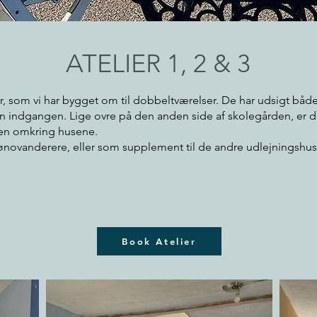
ATELIER 1, 2 & 3
ager, som vi har bygget om til dobbeltværelser. De har udsigt bå
an indgangen. Lige ovre på den anden side af skolegården, er der
ven omkring husene.
ønovanderere, eller som supplement til de andre udlejningshuse
Book Atelier