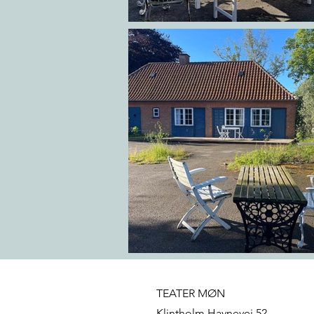
TEATER MØN
Klintholm Havnevej 52