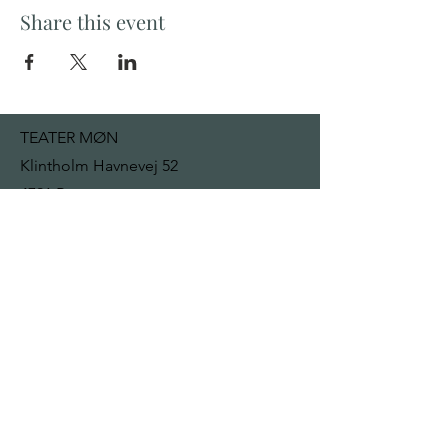
Share this event
TEATER MØN
Klintholm Havnevej 52
4791 Borre
mail@teatermon.dk
+
45 22 92 13 32