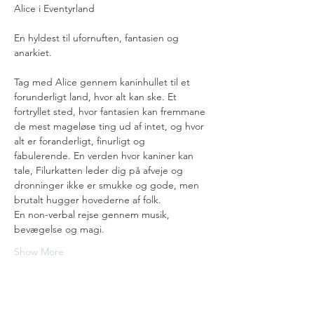
Alice i Eventyrland
En hyldest til ufornuften, fantasien og 
anarkiet.
Tag med Alice gennem kaninhullet til et 
forunderligt land, hvor alt kan ske. Et 
fortryllet sted, hvor fantasien kan fremmane 
de mest mageløse ting ud af intet, og hvor 
alt er foranderligt, finurligt og 
fabulerende. En verden hvor kaniner kan 
tale, Filurkatten leder dig på afveje og 
dronninger ikke er smukke og gode, men 
brutalt hugger hovederne af folk.
En non-verbal rejse gennem musik, 
bevægelse og magi.
Show More