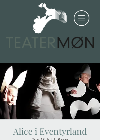
Alice i Eventyrland
Tue 15 Jul
  |  
Borre