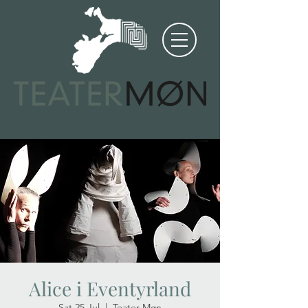
Alice i Eventyrland
Sat 25 Jul
  |  
Teater Møn