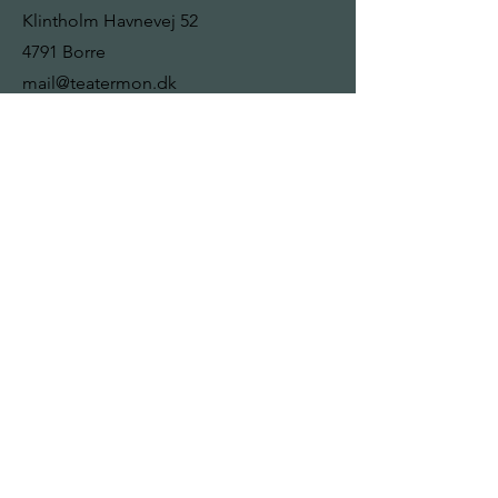
Klintholm Havnevej 52
4791 Borre
mail@teatermon.dk
+
45 22 92 13 32