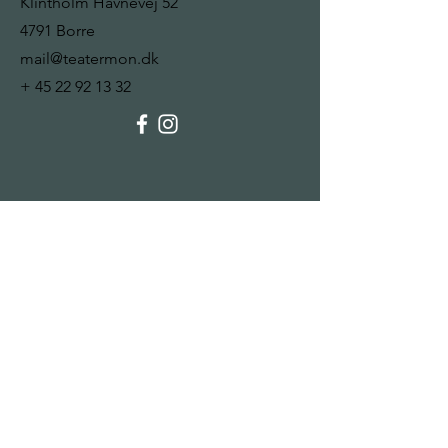
Klintholm Havnevej 52
4791 Borre
mail@teatermon.dk
+
45 22 92 13 32