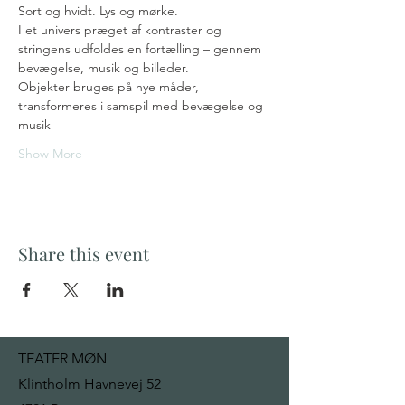
Sort og hvidt. Lys og mørke.
I et univers præget af kontraster og 
stringens udfoldes en fortælling – gennem 
bevægelse, musik og billeder.
Objekter bruges på nye måder, 
transformeres i samspil med bevægelse og 
musik
Show More
Share this event
TEATER MØN
Klintholm Havnevej 52