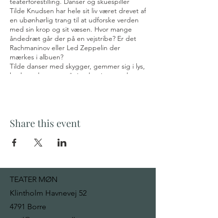
teaterforestilling. Danser og skuespiller
Tilde Knudsen har hele sit liv været drevet af
en ubønhørlig trang til at udforske verden
med sin krop og sit væsen. Hvor mange
åndedræt går der på en vejstribe? Er det
Rachmaninov eller Led Zeppelin der
mærkes i albuen?
Tilde danser med skygger, gemmer sig i lys,
husker, glemmer, går i opløsning, samles,
erkender med kroppen og sindet – Mit Rum
er en enestående mulighed for at få indblik
i en kunstners liv, værk og væsen.
Share this event
Forestillingen er for voksne og unge ned til
10 år.
LÆS MERE
TEATER MØN
Klintholm Havnevej 52
4791 Borre