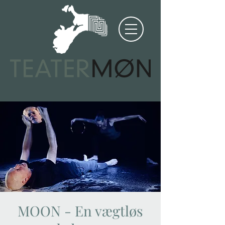
MOON - En vægtløs