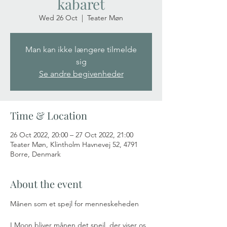
kabaret
Wed 26 Oct
  |  
Teater Møn
Man kan ikke længere tilmelde
sig
Se andre begivenheder
Time & Location
26 Oct 2022, 20:00 – 27 Oct 2022, 21:00
Teater Møn, Klintholm Havnevej 52, 4791
Borre, Denmark
About the event
Månen som et spejl for menneskeheden
I Moon bliver månen det spejl, der viser os 