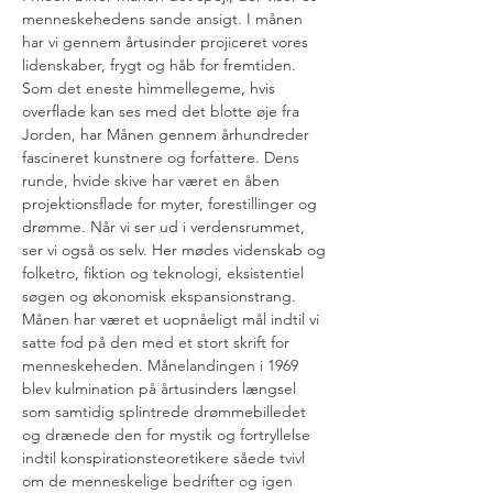
menneskehedens sande ansigt. I månen 
har vi gennem årtusinder projiceret vores 
lidenskaber, frygt og håb for fremtiden. 
Som det eneste himmellegeme, hvis 
overflade kan ses med det blotte øje fra 
Jorden, har Månen gennem århundreder 
fascineret kunstnere og forfattere. Dens 
runde, hvide skive har været en åben 
projektionsflade for myter, forestillinger og 
drømme. Når vi ser ud i verdensrummet, 
ser vi også os selv. Her mødes videnskab og 
folketro, fiktion og teknologi, eksistentiel 
søgen og økonomisk ekspansionstrang.
Månen har været et uopnåeligt mål indtil vi 
satte fod på den med et stort skrift for 
menneskeheden. Månelandingen i 1969 
blev kulmination på årtusinders længsel 
som samtidig splintrede drømmebilledet 
og drænede den for mystik og fortryllelse 
indtil konspirationsteoretikere såede tvivl 
om de menneskelige bedrifter og igen 