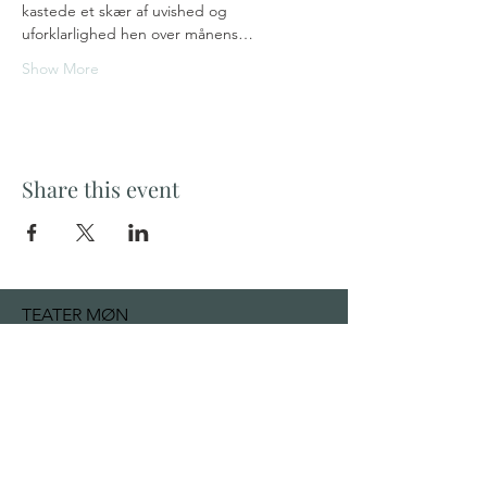
kastede et skær af uvished og 
uforklarlighed hen over månens…
Show More
Share this event
TEATER MØN
Klintholm Havnevej 52
4791 Borre
mail@teatermon.dk
+
45 22 92 13 32