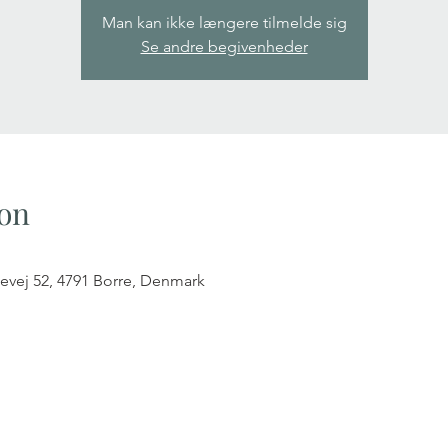
Man kan ikke længere tilmelde sig
Se andre begivenheder
on
evej 52, 4791 Borre, Denmark