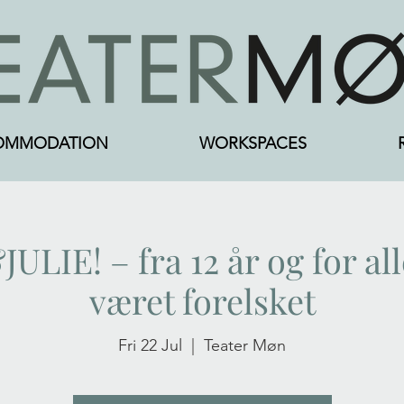
OMMODATION
WORKSPACES
IE! – fra 12 år og for al
været forelsket
Fri 22 Jul
  |  
Teater Møn