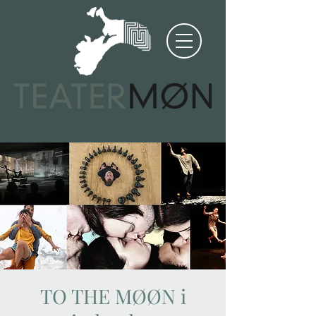
TO THE MØØN i