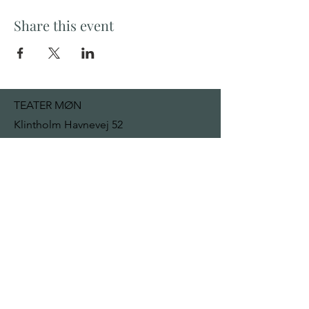
Share this event
TEATER MØN
Klintholm Havnevej 52
4791 Borre
mail@teatermon.dk
+
45 22 92 13 32