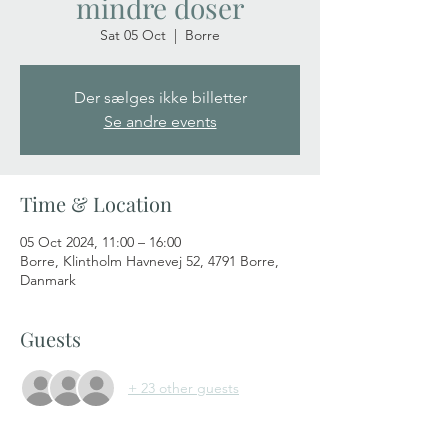
mindre doser
Sat 05 Oct
  |  
Borre
Der sælges ikke billetter
Se andre events
Time & Location
05 Oct 2024, 11:00 – 16:00
Borre, Klintholm Havnevej 52, 4791 Borre,
Danmark
Guests
+ 23 other guests