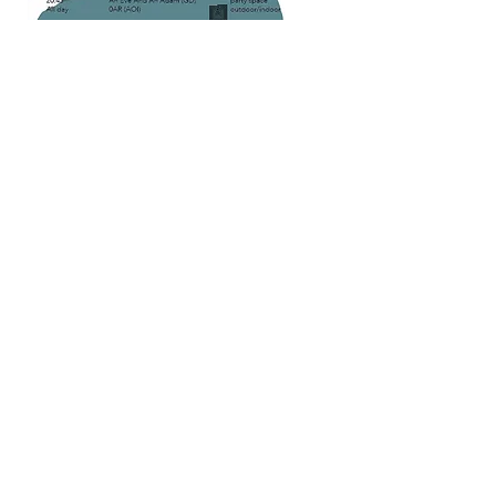
TEATER MØN
Klintholm Havnevej 52
4791 Borre
mail@teatermon.dk
+
45 22 92 13 32