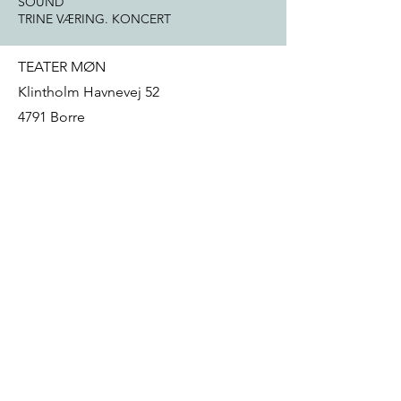
SOUND
TRINE VÆRING. KONCERT
TEATER MØN
Klintholm Havnevej 52
4791 Borre
mail@teatermon.dk
+
45 22 92 13 32